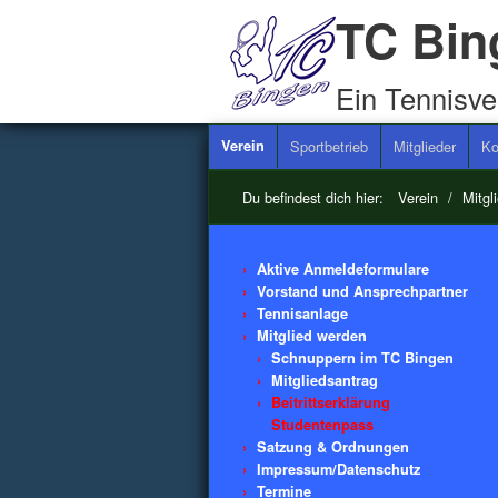
TC Bin
Ein Tennisve
Verein
Sportbetrieb
Mitglieder
Ko
Du befindest dich hier:
Verein
/
Mitgl
Aktive Anmeldeformulare
Vorstand und Ansprechpartner
Tennisanlage
Mitglied werden
Schnuppern im TC Bingen
Mitgliedsantrag
Beitrittserklärung
Studentenpass
Satzung & Ordnungen
Impressum/Datenschutz
Termine