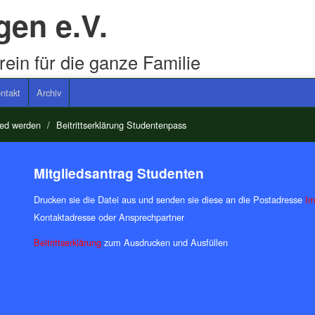
gen e.V.
rein für die ganze Familie
ntakt
Archiv
ied werden
/
Beitrittserklärung Studentenpass
Mitgliedsantrag Studenten
Drucken sie die Datei aus und senden sie diese an die Postadresse
Im
Kontaktadresse oder Ansprechpartner
Beitrittserklärung
zum Ausdrucken und Ausfüllen