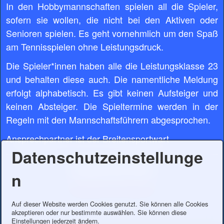
In den Hobbymannschaften spielen all die Spieler,
sofern sie wollen, die nicht bei den Aktiven oder
Senioren spielen. Es geht vornehmlich um den Spaß
am Tennisspielen ohne Leistungsdruck.
Die Spieler*innen haben alle die Leistungsklasse 23
und behalten diese auch. Die namentliche Meldung
erfolgt alphabetisch. Es gibt keinen Aufsteiger und
keinen Absteiger. Die Spieltermine werden in der
Regeln mit den Mannschaftsführern abgesprochen.
Ansprechpartner ist der Breitensportwart
Datenschutzeinstellunge
Hobbyrunde 2025
n
Hobby Mixed 6-er Mannschaft
Auf dieser Website werden Cookies genutzt. Sie können alle Cookies
akzeptieren oder nur bestimmte auswählen. Sie können diese
Einstellungen jederzeit ändern.