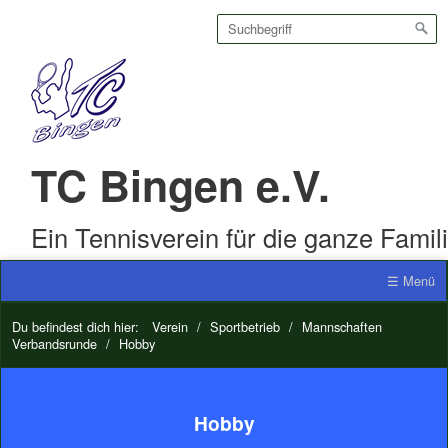
TC Bingen e.V.
Ein Tennisverein für die ganze Famil
☰ Menü
Du befindest dich hier:
Verein
/
Sportbetrieb
/
Mannschaften
Verbandsrunde
/
Hobby
Hobby