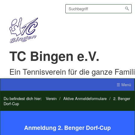
TC Bingen e.V.
Ein Tennisverein für die ganze Famil
☰ Menü
Du befindest dich hier:
Verein
/
Aktive Anmeldeformulare
/
2. Benger
Dorf-Cup
Anmeldung 2. Benger Dorf-Cup