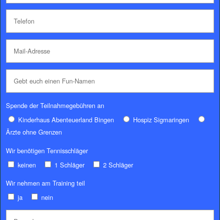
Spende der Teilnahmegebühren an
Kinderhaus Abenteuerland Bingen
Hospiz Sigmaringen
Ärzte ohne Grenzen
Wir benötigen Tennisschläger
keinen
1 Schläger
2 Schläger
Wir nehmen am Training teil
ja
nein