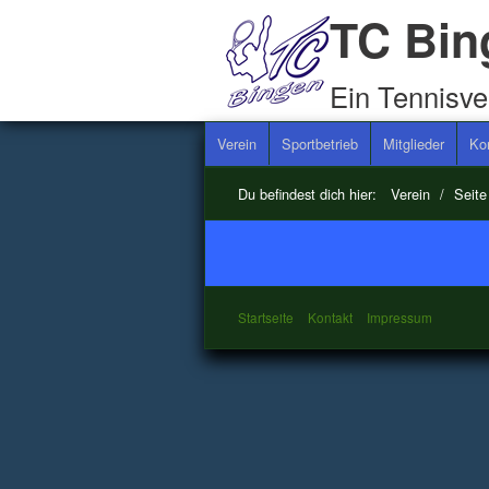
TC Bin
Ein Tennisve
Verein
Sportbetrieb
Mitglieder
Ko
Du befindest dich hier:
Verein
/
Seite
Startseite
Kontakt
Impressum